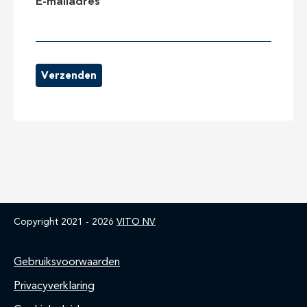
E-mailadres
Verzenden
Copyright 2021 - 2026
VITO NV
Footer
Gebruiksvoorwaarden
Privacyverklaring